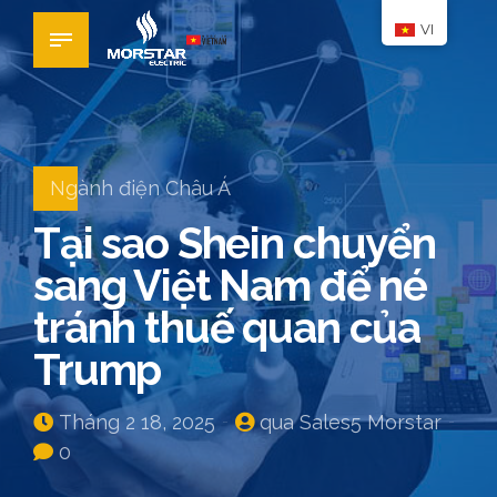
VI
Ngành điện Châu Á
Tại sao Shein chuyển
sang Việt Nam để né
tránh thuế quan của
Trump
Tháng 2 18, 2025
qua Sales5 Morstar
0