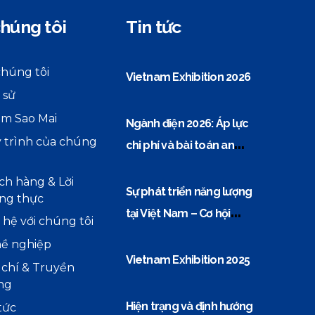
húng tôi
Tin tức
chúng tôi
Vietnam Exhibition 2026
 sử
m Sao Mai
Ngành điện 2026: Áp lực
 trình của chúng
chi phí và bài toán an
ninh năng lượng
ch hàng & Lời
Sự phát triển năng lượng
ng thực
tại Việt Nam – Cơ hội
 hệ với chúng tôi
vàng cho các doanh
ề nghiệp
nghiệp thiết bị điện
Vietnam Exhibition 2025
 chí & Truyền
ng
Hiện trạng và định hướng
tức