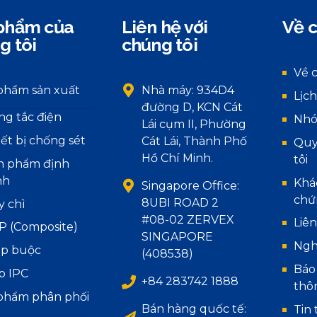
phẩm của
Liên hệ với
Về c
g tôi
chúng tôi
Về 
phẩm sản xuất
Nhà máy: 934D4
Lịch
đường D, KCN Cát
ng tắc điện
Nhó
Lái cụm II, Phường
iết bị chống sét
Cát Lái, Thành Phố
Quy
Hồ Chí Minh.
tôi
n phẩm định
nh
Khá
Singapore Office:
chứ
8UBI ROAD 2
y chì
#08-02 ZERVEX
Liên
P (Composite)
SINGAPORE
Ngh
áp buộc
(408538)
Báo
p IPC
+84 283742 1888
thô
phẩm phân phối
Bán hàng quốc tế:
Tin 