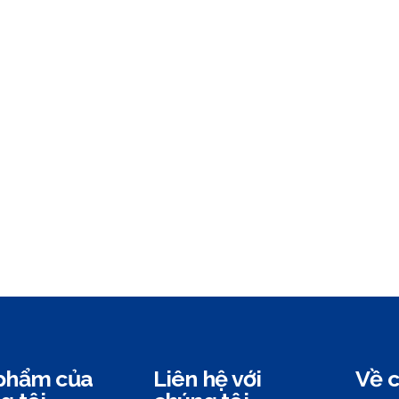
phẩm của
Liên hệ với
Về c