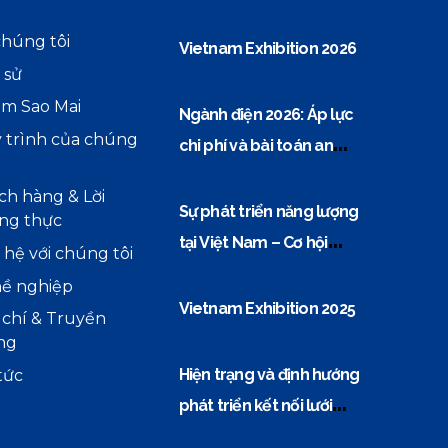
chúng tôi
Vietnam Exhibition 2026
 sử
m Sao Mai
Ngành điện 2026: Áp lực
 trình của chúng
chi phí và bài toán an
ninh năng lượng
ch hàng & Lời
Sự phát triển năng lượng
ng thực
tại Việt Nam – Cơ hội
 hệ với chúng tôi
vàng cho các doanh
ề nghiệp
nghiệp thiết bị điện
Vietnam Exhibition 2025
 chí & Truyền
ng
Hiện trạng và định hướng
tức
phát triển kết nối lưới
điện Việt Nam–ASEAN