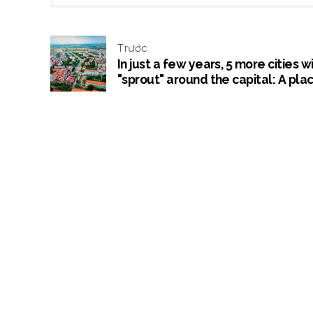
Trước
In just a few years, 5 more cities wi
"sprout" around the capital: A pla
with a super factory worth over 9
billion USD, a 10 billion USD urban
area