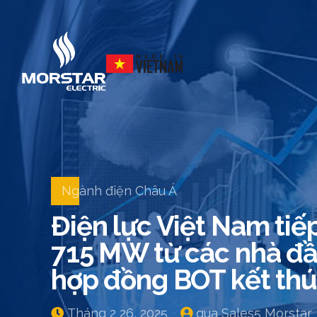
Ngành điện Châu Á
Điện lực Việt Nam tiế
715 MW từ các nhà đầ
hợp đồng BOT kết th
Tháng 2 26, 2025
qua Sales5 Morstar