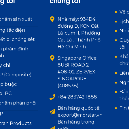
g tôi
chúng tôi
Về 
phẩm sản xuất
Nhà máy: 934D4
Lịch
đường D, KCN Cát
ng tắc điện
Nhó
Lái cụm II, Phường
iết bị chống sét
Cát Lái, Thành Phố
Quy
Hồ Chí Minh.
tôi
n phẩm định
nh
Khá
Singapore Office:
chứ
8UBI ROAD 2
y chì
#08-02 ZERVEX
Liên
P (Composite)
SINGAPORE
Ngh
áp buộc
(408538)
Báo
p IPC
+84 283742 1888
thô
phẩm phân phối
Bán hàng quốc tế:
Tin 
P
export@morstar.vn
Bán hàng trong
tran Products
nước: