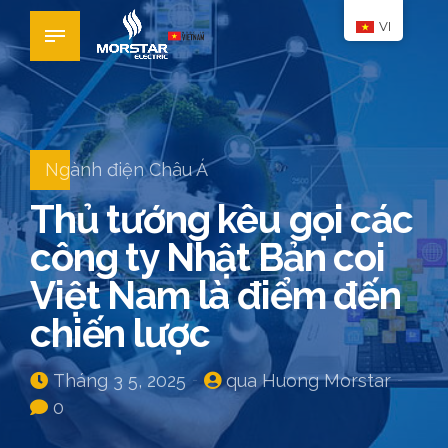
VI
Ngành điện Châu Á
Thủ tướng kêu gọi các
công ty Nhật Bản coi
Việt Nam là điểm đến
chiến lược
Tháng 3 5, 2025
qua Huong Morstar
0