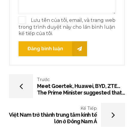
Lưu tên của tôi, email, và trang web
trong trình duyệt này cho lần bình luận
kế tiếp của tôi.
Đăng bình luận
Trước
Meet Goertek, Huawei, BYD, ZTE...
The Prime Minister suggested that
large Chinese corporations take
Vietnam as a production and
Kế Tiếp
business base
Việt Nam trở thành trung tâm kinh tế
lớn ở Đông Nam Á