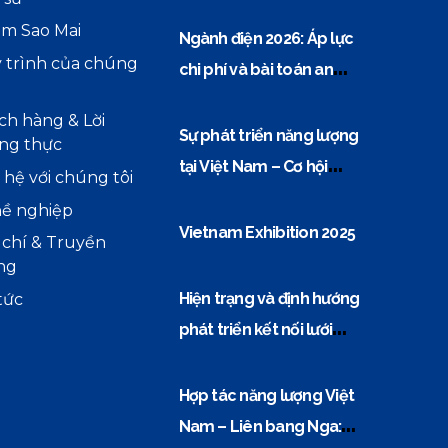
m Sao Mai
Ngành điện 2026: Áp lực
 trình của chúng
chi phí và bài toán an
ninh năng lượng
ch hàng & Lời
Sự phát triển năng lượng
ng thực
tại Việt Nam – Cơ hội
 hệ với chúng tôi
vàng cho các doanh
ề nghiệp
nghiệp thiết bị điện
Vietnam Exhibition 2025
 chí & Truyền
ng
Hiện trạng và định hướng
tức
phát triển kết nối lưới
điện Việt Nam–ASEAN
Hợp tác năng lượng Việt
Nam – Liên bang Nga: