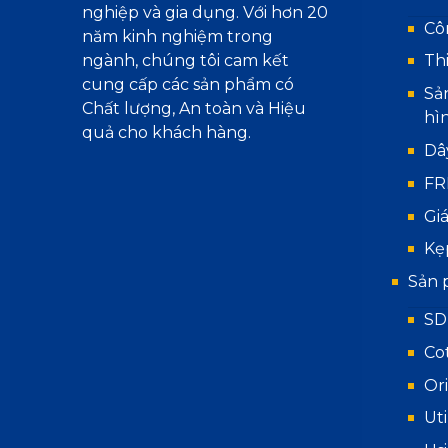
nghiệp và gia dụng. Với hơn 20
Cô
năm kinh nghiệm trong
ngành, chúng tôi cam kết
Th
cung cấp các sản phẩm có
Sả
Chất lượng, An toàn và Hiệu
hì
quả cho khách hàng.
Dâ
FR
Gi
Kẹ
Sản 
SD
Co
Or
Uti