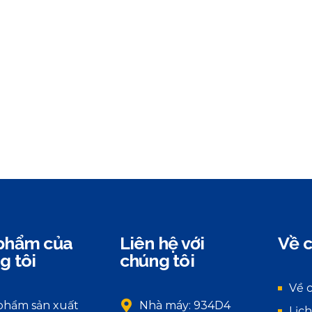
phẩm của
Liên hệ với
Về c
g tôi
chúng tôi
Về 
phẩm sản xuất
Nhà máy: 934D4
Lịch