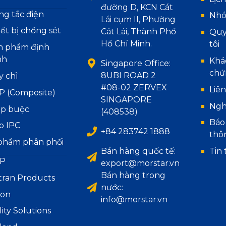
đường D, KCN Cát
ng tắc điện
Nhó
Lái cụm II, Phường
iết bị chống sét
Cát Lái, Thành Phố
Quy
Hồ Chí Minh.
tôi
n phẩm định
nh
Khá
Singapore Office:
chứ
8UBI ROAD 2
y chì
#08-02 ZERVEX
Liên
P (Composite)
SINGAPORE
Ngh
áp buộc
(408538)
Báo
p IPC
+84 283742 1888
thô
phẩm phân phối
Bán hàng quốc tế:
Tin 
P
export@morstar.vn
Bán hàng trong
tran Products
nước:
ion
info@morstar.vn
lity Solutions