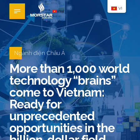
VI
Ngành điện Châu Á
More than 1,000 world
technology “brains”
come to Vietnam:
Ready for
unprecedented
opportunities in the
billion-dollar field