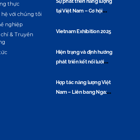
Sự phát triển năng lượng
ng thực
tại Việt Nam – Cơ hội
 hệ với chúng tôi
vàng cho các doanh
ề nghiệp
nghiệp thiết bị điện
Vietnam Exhibition 2025
 chí & Truyền
ng
Hiện trạng và định hướng
tức
phát triển kết nối lưới
điện Việt Nam–ASEAN
Hợp tác năng lượng Việt
Nam – Liên bang Nga:
‘Đòn bẩy’ từ nền tảng dầu
khí