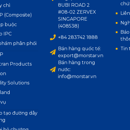
chứ
8UBI ROAD 2
y chì
#08-02 ZERVEX
Liên
P (Composite)
SINGAPORE
Ngh
áp buộc
(408538)
Báo
p IPC
+84 283742 1888
thô
phẩm phân phối
Bán hàng quốc tế:
Tin 
P
export@morstar.vn
Bán hàng trong
tran Products
nước:
ion
info@morstar.vn
lity Solutions
iland
 vụ
o tạo đường dây
ng
ại bỏ chướng