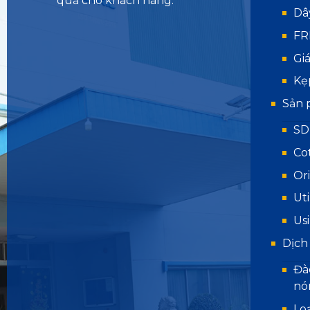
quả cho khách hàng.
Dâ
FR
Gi
Kẹ
Sản 
SD
Co
Or
Uti
Us
Dịch
Đà
nó
Lo