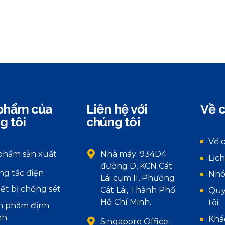
phẩm của
Liên hệ với
Về c
g tôi
chúng tôi
Về 
phẩm sản xuất
Nhà máy: 934D4
Lịch
đường D, KCN Cát
ng tắc điện
Nhó
Lái cụm II, Phường
iết bị chống sét
Cát Lái, Thành Phố
Quy
Hồ Chí Minh.
tôi
n phẩm định
nh
Khá
Singapore Office: