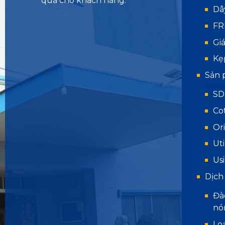
quả cho khách hàng.
Dâ
FR
Gi
Kẹ
Sản 
SD
Co
Or
Uti
Us
Dịch
Đà
nó
Lo