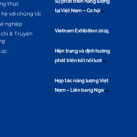
Sự phát triển năng lượng
ng thực
tại Việt Nam – Cơ hội
 hệ với chúng tôi
vàng cho các doanh
ề nghiệp
nghiệp thiết bị điện
Vietnam Exhibition 2025
 chí & Truyền
ng
Hiện trạng và định hướng
tức
phát triển kết nối lưới
điện Việt Nam–ASEAN
Hợp tác năng lượng Việt
Nam – Liên bang Nga:
‘Đòn bẩy’ từ nền tảng dầu
khí