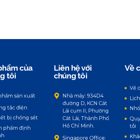
phẩm của
Liên hệ với
Về c
g tôi
chúng tôi
Về 
phẩm sản xuất
Nhà máy: 934D4
Lịch
đường D, KCN Cát
ng tắc điện
Nhó
Lái cụm II, Phường
iết bị chống sét
Cát Lái, Thành Phố
Quy
Hồ Chí Minh.
tôi
n phẩm định
nh
Khá
Singapore Office: