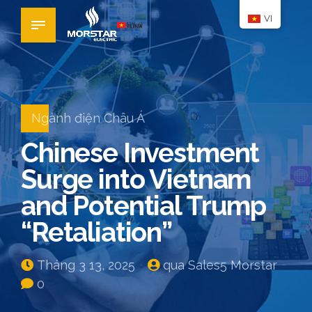
VI
Ngành điện Châu Á
Chinese Investment
Surge into Vietnam
and Potential Trump
“Retaliation”
Tháng 3 13, 2025
qua Sales5 Morstar
0